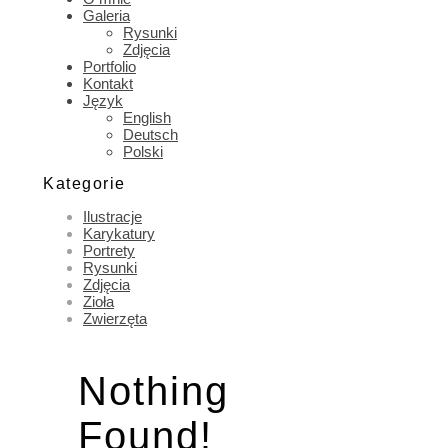
Galeria
Rysunki
Zdjęcia
Portfolio
Kontakt
Język
English
Deutsch
Polski
Kategorie
Ilustracje
Karykatury
Portrety
Rysunki
Zdjęcia
Zioła
Zwierzęta
Nothing
Found!