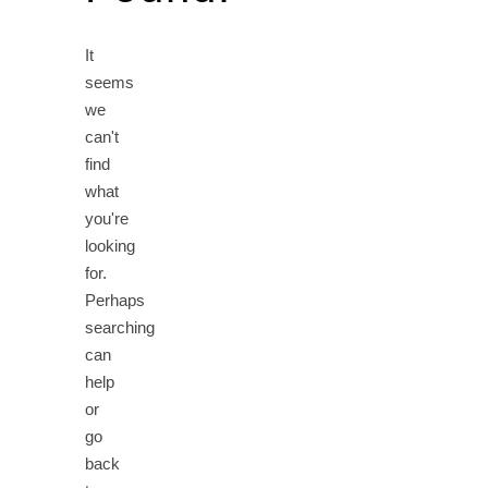
It
seems
we
can't
find
what
you're
looking
for.
Perhaps
searching
can
help
or
go
back